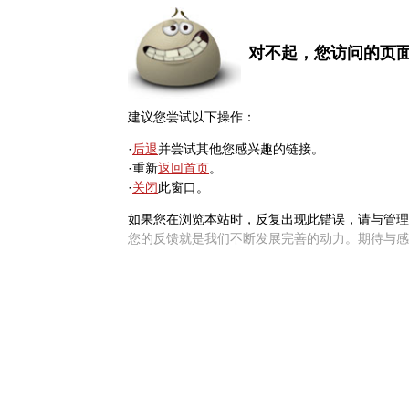
对不起，您访问的页
建议您尝试以下操作：
·
后退
并尝试其他您感兴趣的链接。
·重新
返回首页
。
·
关闭
此窗口。
如果您在浏览本站时，反复出现此错误，请与管理
您的反馈就是我们不断发展完善的动力。期待与感