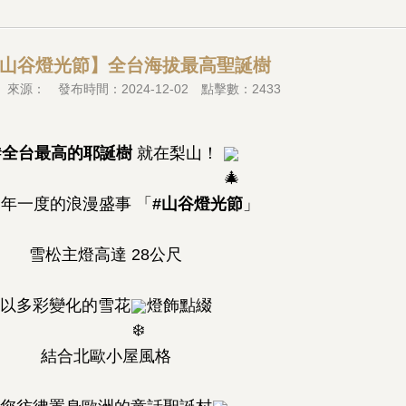
24山谷燈光節】全台海拔最高聖誕樹
來源： 發布時間：2024-12-02 點擊數：2433
#全台最高的耶誕樹
就在梨山！
年一度的浪漫盛事 「
#山谷燈光節
」
雪松主燈高達 28公尺
以多彩變化的雪花
燈飾點綴
結合北歐小屋風格