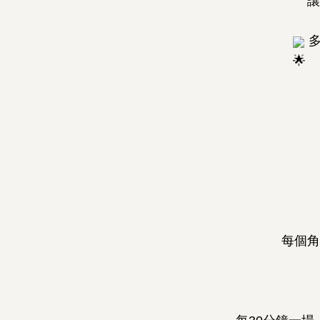
讓
多
每個角