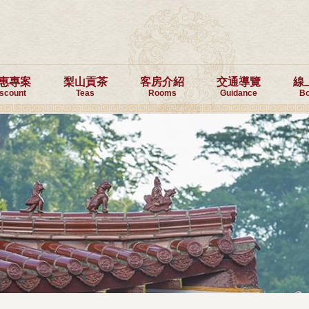
惠專案
梨山貢茶
客房介紹
交通導覽
線
iscount
Teas
Rooms
Guidance
Bo