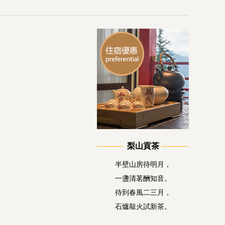
梨山貢茶
半壁山房待明月，
一盞清茗酬知音。
待到春風二三月，
石爐敲火試新茶。