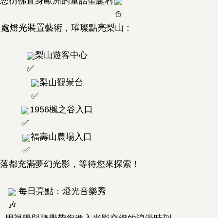
您彷彿置身歐洲的童話聖誕村
處燈光裝置藝術，璀璨點亮梨山：
梨山遊客中心
梨山觀景台
1956楓之谷入口
福壽山農場入口
落都充滿夢幻光影，等待您來探索！
每日亮點：燈光音樂秀