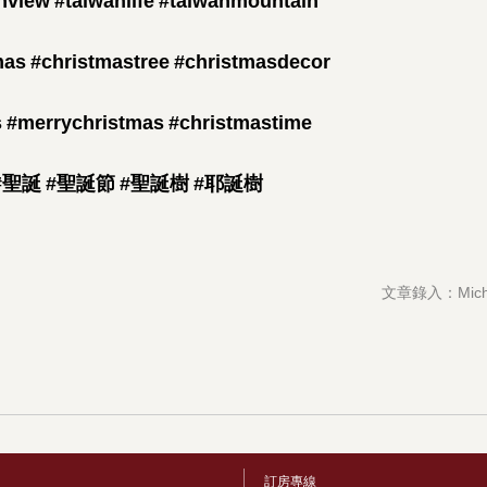
nview
#taiwanlife
#taiwanmountain
mas
#christmastree
#christmasdecor
s
#merrychristmas
#christmastime
#聖誕
#聖誕節
#聖誕樹
#耶誕樹
文章錄入：Miche
訂房專線