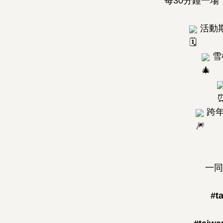
每30分鐘一
活動期間
雪
跨年夜
一同
#t