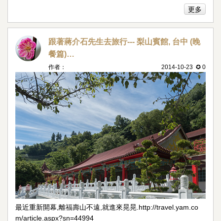
更多
跟著蔣介石先生去旅行--- 梨山賓館, 台中 (晚
餐篇)…
作者：
2014-10-23 ✪ 0
最近重新開幕,離福壽山不遠,就進來晃晃.http://travel.yam.co
m/article.aspx?sn=44994