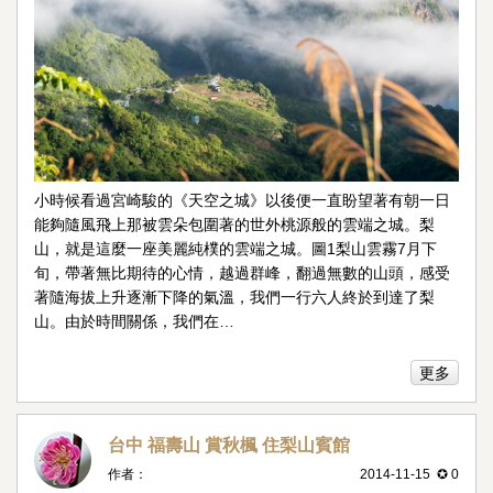
小時候看過宮崎駿的《天空之城》以後便一直盼望著有朝一日
能夠隨風飛上那被雲朵包圍著的世外桃源般的雲端之城。梨
山，就是這麼一座美麗純樸的雲端之城。圖1梨山雲霧7月下
旬，帶著無比期待的心情，越過群峰，翻過無數的山頭，感受
著隨海拔上升逐漸下降的氣溫，我們一行六人終於到達了梨
山。由於時間關係，我們在…
更多
台中 福壽山 賞秋楓 住梨山賓館
作者：
2014-11-15 ✪ 0