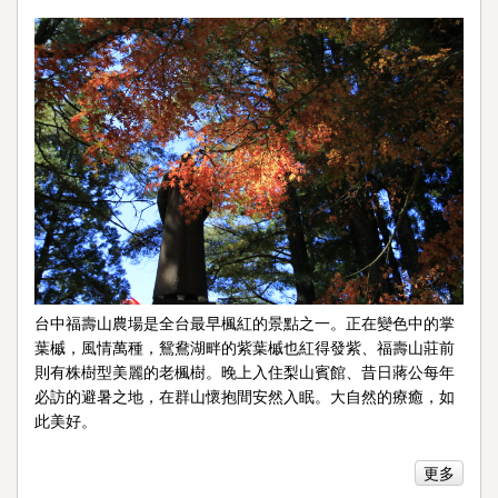
台中福壽山農場是全台最早楓紅的景點之一。正在變色中的掌
葉槭，風情萬種，鴛鴦湖畔的紫葉槭也紅得發紫、福壽山莊前
則有株樹型美麗的老楓樹。晚上入住梨山賓館、昔日蔣公每年
必訪的避暑之地，在群山懷抱間安然入眠。大自然的療癒，如
此美好。
更多