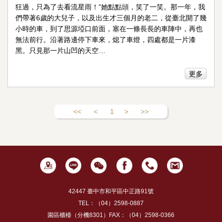
狂過，只為了去看流星雨！”她點點頭，笑了一笑。那一年，我
們帶著6歲的大兒子，以及出生才三個月的老二，從臺北開了幾
小時的車，到了思源埡口前面，塞在一條長長的車陣中，再也
無法前行。沿著路邊停下車來，熄了車燈，四處都是一片漆
黑。只見那一片山凹的天空…
更多
<<
<
1
>
>>
42447 臺中市和平區中正路91號
TEL：（04）2598-0887
園區櫃檯（分機8301）FAX：（04）2598-0366