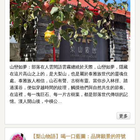
山巒如夢：部落在人雲間語雲霧纏繞於天際，山巒如夢，隱藏
在這片高山之上的，是大梨山，也是屬於泰雅族世代的靈魂住
處。泰雅族人相信，山石有聲、古樹有靈。當你步入林徑、踏
過溪谷，便似穿越時間的紋理，觸摸他們與自然共生的節奏。
在這裡，每一塊巨石、每一片古樹葉，都是部落世代傳頌的記
憶。漢人開山後，中橫公…
更多
【梨山物語】喝一口藍圖：品牌願景的符號