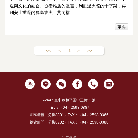
迭與文化的融合。從泰雅族的祖靈，到劃過天際的十字架，再
到安土重遷的裊裊香火，共同構…
更多
<<
<
1
>
>>
42447 臺中市和平區中正路91號
TEL：（04）2598-0887
園區櫃檯（分機8301）FAX：（04）2598-0366
餐飲部門（分機8202）FAX：（04）2598-0388
訂房專線