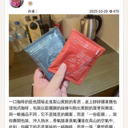
學
作者：
2025-10-29 ✪ 470
一口咖啡的藍色隱喻走進梨山賓館的客房，桌上靜靜擺著幾包
浸泡式咖啡，包裝以藍曬圖的線條勾勒出賓館的屋脊與廊道。
與一般備品不同，它不是隨意的圖案，而是「一份藍圖」。當
你撕開包裝、沖入熱水，香氣隨著蒸氣瀰漫在高山的空氣中。
此刻，你喝下的不是單純的一杯咖啡，而是一張「夢想藍圖」