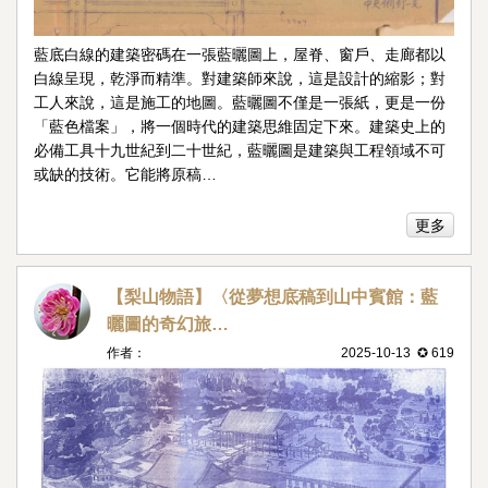
藍底白線的建築密碼在一張藍曬圖上，屋脊、窗戶、走廊都以
白線呈現，乾淨而精準。對建築師來說，這是設計的縮影；對
工人來說，這是施工的地圖。藍曬圖不僅是一張紙，更是一份
「藍色檔案」，將一個時代的建築思維固定下來。建築史上的
必備工具十九世紀到二十世紀，藍曬圖是建築與工程領域不可
或缺的技術。它能將原稿…
更多
【梨山物語】〈從夢想底稿到山中賓館：藍
曬圖的奇幻旅…
作者：
2025-10-13 ✪ 619