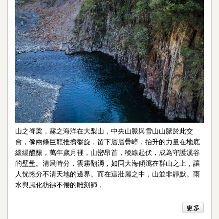
山之脊梁，霧之海洋在大梨山，中央山脈與雪山山脈於此交
會，像兩條巨龍推擠盤旋，留下層層疊嶂，抬升的力量在地底
緩緩醞釀，萬年歲月裡，山巒昂首，稜線起伏，成為守護溪谷
的壁壘。清晨時分，雲霧翻湧，如同大海傾瀉在群山之上，讓
人恍惚分不清天地的邊界。而在這壯麗之中，山並非靜默。雨
水與風化彷彿不倦的雕刻師，…
更多