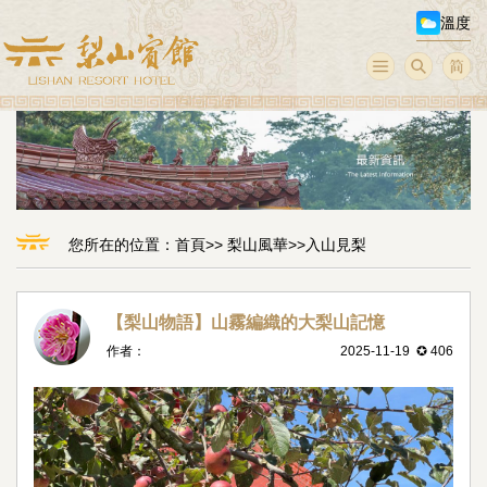
溫度
您所在的位置：
首頁
>>
梨山風華
>>
入山見梨
【梨山物語】山霧編織的大梨山記憶
作者：
2025-11-19 ✪ 406