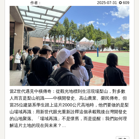
作者：
2025-07-31 ✪ 609
當Z世代遇見中橫傳奇：從觀光地標到生活現場梨山，對多數
人而言是梨山初識——中橫開發史、高山農業、榮民傳奇。但
當25位建築系學生踏上這片2000公尺高地時，他們要做的是梨
山場域再識：用新世代眼光重新詮釋這個承載戰後台灣開發史
的山地聚落。「場域再識」不是懷舊，而是提醒：我們如何理
解這片土地的現在與未來？…