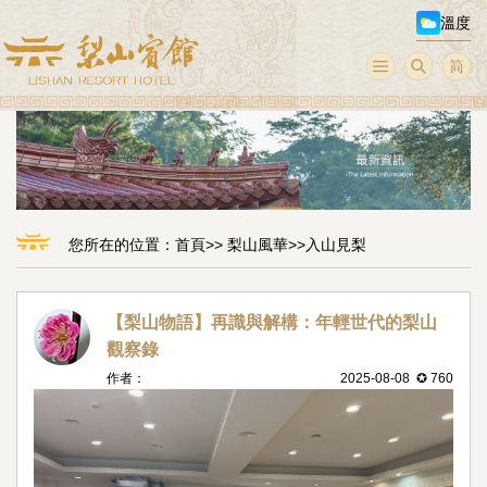
溫度
您所在的位置：
首頁
>>
梨山風華
>>
入山見梨
【梨山物語】再識與解構：年輕世代的梨山
觀察錄
作者：
2025-08-08 ✪ 760