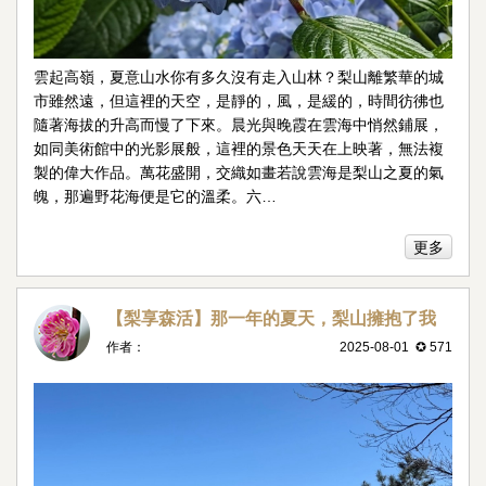
雲起高嶺，夏意山水你有多久沒有走入山林？梨山離繁華的城
市雖然遠，但這裡的天空，是靜的，風，是緩的，時間彷彿也
隨著海拔的升高而慢了下來。晨光與晚霞在雲海中悄然鋪展，
如同美術館中的光影展般，這裡的景色天天在上映著，無法複
製的偉大作品。萬花盛開，交織如畫若說雲海是梨山之夏的氣
魄，那遍野花海便是它的溫柔。六…
更多
【梨享森活】那一年的夏天，梨山擁抱了我
作者：
2025-08-01 ✪ 571