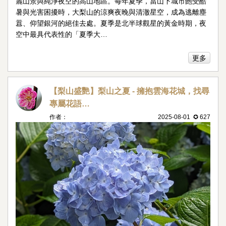
麗山景與純淨夜空的高山地區。每年夏季，當山下城市飽受酷
暑與光害困擾時，大梨山的涼爽夜晚與清澈星空，成為逃離塵
囂、仰望銀河的絕佳去處。夏季是北半球觀星的黃金時期，夜
空中最具代表性的「夏季大…
更多
【梨山盛艷】梨山之夏 - 擁抱雲海花城，找尋
專屬花語…
作者：
2025-08-01 ✪ 627