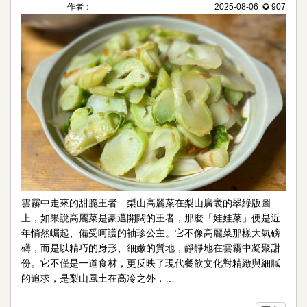
作者：
2025-08-06 ✪ 907
雲霧中走來的甜脆王者—梨山高麗菜在梨山廣袤的翠綠版圖
上，如果說高麗菜是豪邁開闊的王者，那麼「娃娃菜」便是近
年悄然崛起、備受呵護的袖珍公主。它不像高麗菜那樣大氣磅
礴，而是以精巧的身形、細嫩的質地，靜靜地在雲霧中凝聚甜
份。它不僅是一道食材，更反映了現代餐飲文化對精緻與細膩
的追求，是梨山風土在高冷之外，…