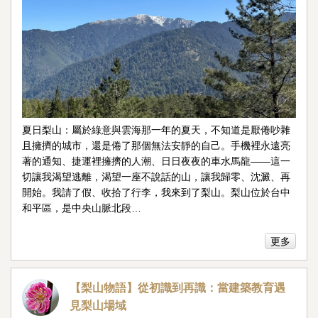
夏日梨山：屬於綠意與雲海那一年的夏天，不知道是厭倦吵雜
且擁擠的城市，還是倦了那個無法安靜的自己。手機裡永遠亮
著的通知、捷運裡擁擠的人潮、日日夜夜的車水馬龍——這一
切讓我渴望逃離，渴望一座不說話的山，讓我歸零、沈澱、再
開始。我請了假、收拾了行李，我來到了梨山。梨山位於台中
和平區，是中央山脈北段…
更多
【梨山物語】從初識到再識：當建築教育遇
見梨山場域