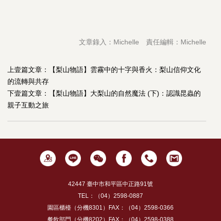
文章錄入：Michelle 責任編輯：Michelle
上壹篇文章：
【梨山物語】雲霧中的十字與香火：梨山信仰文化
的流轉與共存
下壹篇文章：
【梨山物語】大梨山的自然魔法 (下)：認識昆蟲的
親子互動之旅
42447 臺中市和平區中正路91號
TEL：（04）2598-0887
園區櫃檯（分機8301）FAX：（04）2598-0366
餐飲部門（分機8202）FAX：（04）2598-0388