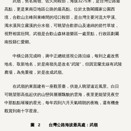
武嶺，舊名南嶺、佐久間鞍部，海拔3275米，是台灣公路最
高點，更是東南亞地區公路的最高點。位於太魯閣國家公園西
境，合歡山主峰與東峰間的埡口鞍部，是台灣主要河流大甲溪、
濁水溪與立霧溪的分水嶺，可眺望合歡群山及連綿的箭竹草坡，
視野相當壯闊。武嶺是合歡山森林遊樂區一處景點，行政區劃屬
南投縣仁愛鄉。
中橫公路完成時，蔣中正總統巡視公路沿線，每到之處改舊
地名、取新地名，於是南嶺先是改名“武陵”，但因宜蘭支線有武陵
農場，為免重複，於是改成武嶺。
在武嶺的東面建有一座觀景臺，供遊人眺望遠近風景。白日
可眺望那高低起伏的山巒與層層飄貌的雲海，夜里更能望見夜空
中那點點璀璨的星光，每年四到六月天氣晴朗的夜晚，還有機會
觀賞到南十字星座。
圖 2 台灣公路海拔最高處：武嶺