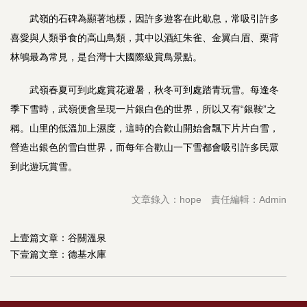
武嶺的石碑為顯著地標，因許多遊客在此歇息，常吸引許多
喜愛與人類爭食的高山鳥類，其中以酒紅朱雀、金翼白眉、栗背
林鴝最為常見，是台灣十大國際級賞鳥景點。
武嶺春夏可到此處賞花避暑，秋冬可到處踏青玩雪。每逢冬
季下雪時，武嶺便會呈現一片銀白色的世界，所以又有“銀鞍”之
稱。山里的低溫加上濕度，這時的合歡山開始會飄下片片白雪，
營造出銀色的雪白世界，而每年合歡山一下雪都會吸引許多民眾
到此遊玩賞雪。
文章錄入：hope 責任編輯：Admin
上壹篇文章：
谷關溫泉
下壹篇文章：
德基水庫