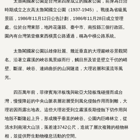
太魯閣國家公園是台灣第四座成立的國家公園，前身為日治
時期成立之次高太魯閣國立公園（1937-1945）。戰後為省級風
景區，1986年11月12日公告計劃，1986年11月28日成立管理
處。位於台灣東部，地跨花蓮縣、臺中市、南投縣三個行政區。
園內有台灣第壹條東西橫貫公路通過，稱為中橫公路系統。
太魯閣國家公園以雄偉壯麗、幾近垂直的大理巖峽谷景觀聞
名。沿著立霧溪的峽谷風景線而行，觸目所及皆是壁立千仞的峭
壁、斷崖、峽谷、連綿曲折的山洞隧道，大理岩層和溪流等風
光。
四百萬年前，菲律賓海洋板塊與歐亞大陸板塊碰撞而成台
灣，慢慢降起的中央山脈表層岩層受到風化侵蝕作用而剝離，大
理岩因而露出地表。這些大理岩受到立霧溪長期侵蝕下切作用與
地殼不斷隆起上升，形成幾乎垂直的峽谷。公園內巨峰林立，從
清水到南湖大山頂，落差達3742公尺，造就了層次複雜的植物林
相，並提供野生動物棲息活動的空間。