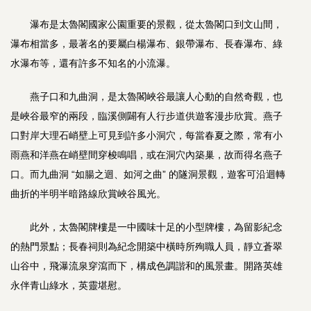
瀑布是太魯閣國家公園重要的景觀，從太魯閣口到文山間，
瀑布相當多，最著名的要屬白楊瀑布、銀帶瀑布、長春瀑布、綠
水瀑布等，還有許多不知名的小流瀑。
燕子口和九曲洞，是太魯閣峽谷最讓人心動的自然奇觀，也
是峽谷最窄的兩段，臨溪側闢有人行步道供遊客漫步欣賞。燕子
口對岸大理石峭壁上可見到許多小洞穴，每當春夏之際，常有小
雨燕和洋燕在峭壁間穿梭鳴唱，或在洞穴內築巢，故而得名燕子
口。而九曲洞 “如腸之迴、如河之曲” 的隧洞景觀，遊客可沿迴轉
曲折的半明半暗路線欣賞峽谷風光。
此外，太魯閣牌樓是一中國味十足的小型牌樓，為留影紀念
的熱門景點；長春祠則為紀念開築中橫時所殉職人員，靜立蒼翠
山谷中，飛瀑流泉穿瀉而下，構成色調諧和的風景畫。開路英雄
永伴青山綠水，英靈堪慰。